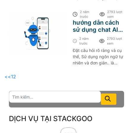
gia tăng đáng kể về lượng
truy cập web. Dưới đây là
2 năm
2793 lượt
tổng hợp về top 3 sàn
trước
xem
hướng dẫn cách
thương mại điện tử tại Việt
sử dụng chat AI
Nam dựa trên số liệu
thống kê năm 2023
hiệu quả cho
2 năm
2793 lượt
công việc
trước
xem
Đặt câu hỏi rõ ràng và cụ
thể, Sử dụng ngôn ngữ tự
nhiên và đơn giản.. là
cách để sử dụng hiệu quả
Chat AI, tuy nhiêncần chắt
<<
1
2
lọc và kiểm tra tính chính
xác.
DỊCH VỤ TẠI STACKGOO