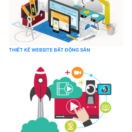
THIẾT KẾ WEBSITE BẤT ĐỘNG SẢN