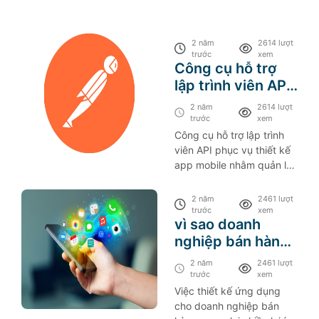
2 năm
2614 lượt
trước
xem
Công cụ hỗ trợ
lập trình viên API
phục vụ thiết kế
2 năm
2614 lượt
app mobile nhằm
trước
xem
quản lý, test, và
Công cụ hỗ trợ lập trình
viên API phục vụ thiết kế
sử dụng API
app mobile nhằm quản lý,
test, và sử dụng API
2 năm
2461 lượt
trước
xem
vì sao doanh
nghiệp bán hàng
cần thiết kế app
2 năm
2461 lượt
mobile?
trước
xem
Việc thiết kế ứng dụng
cho doanh nghiệp bán