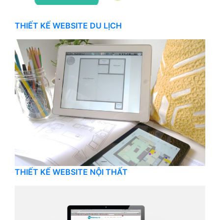
THIẾT KẾ WEBSITE DU LỊCH
THIẾT KẾ WEBSITE NỘI THẤT