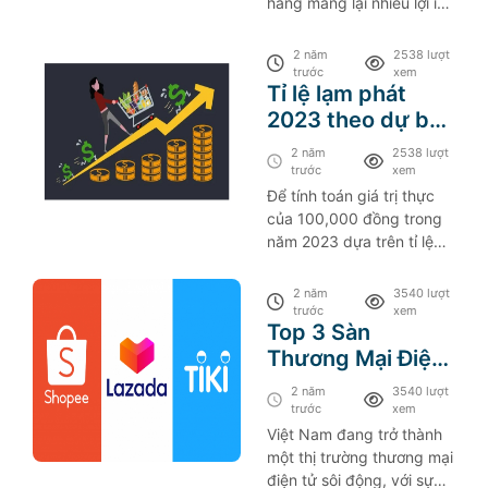
hàng mang lại nhiều lợi ích
quan trọng, đặc biệt là
trong thời đại số hóa ngày
2 năm
2538 lượt
nay.
trước
xem
Tỉ lệ lạm phát
2023 theo dự báo
tăng 3,4%
2 năm
2538 lượt
trước
xem
Để tính toán giá trị thực
của 100,000 đồng trong
năm 2023 dựa trên tỉ lệ
tăng thu nhập bình quân
và tỉ lệ lạm phát:
2 năm
3540 lượt
trước
xem
Top 3 Sàn
Thương Mại Điện
Tử Việt Nam Năm
2 năm
3540 lượt
2023
trước
xem
Việt Nam đang trở thành
một thị trường thương mại
điện tử sôi động, với sự