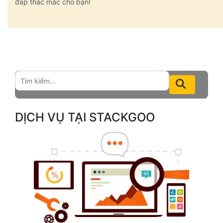
đáp thắc mắc cho bạn!
DỊCH VỤ TẠI STACKGOO