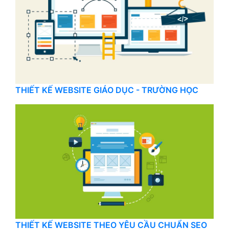
THIẾT KẾ WEBSITE GIÁO DỤC - TRƯỜNG HỌC
THIẾT KẾ WEBSITE THEO YÊU CẦU CHUẨN SEO