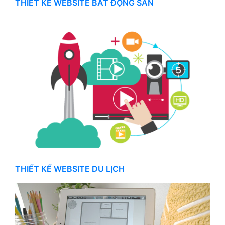
THIẾT KẾ WEBSITE BẤT ĐỘNG SẢN
THIẾT KẾ WEBSITE DU LỊCH