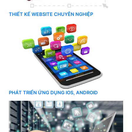
THIẾT KẾ WEBSITE CHUYÊN NGHIỆP
PHÁT TRIỂN ỨNG DỤNG IOS, ANDROID