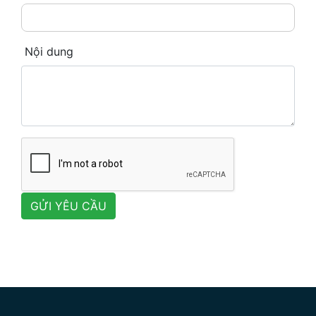
Nội dung
GỬI YÊU CẦU