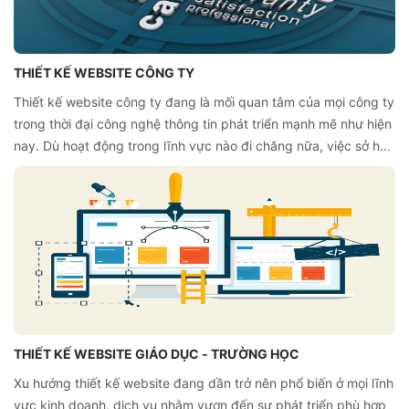
THIẾT KẾ WEBSITE CÔNG TY
Thiết kế website công ty đang là mối quan tâm của mọi công ty
trong thời đại công nghệ thông tin phát triển mạnh mẽ như hiện
nay. Dù hoạt động trong lĩnh vực nào đi chăng nữa, việc sở hữu
một website chuyên nghiệp để quảng bá, hỗ trợ công ty chính
là chiến lược phát triển mang tính thời đại.
THIẾT KẾ WEBSITE GIÁO DỤC - TRƯỜNG HỌC
Xu hướng thiết kế website đang dần trở nên phổ biến ở mọi lĩnh
vực kinh doanh, dịch vụ nhằm vươn đến sự phát triển phù hợp