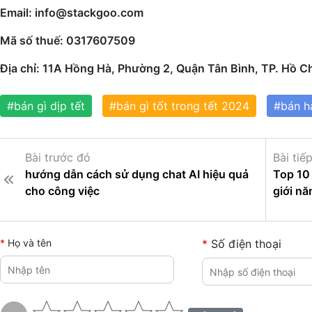
Email: info@stackgoo.com
Mã số thuế: 0317607509
Địa chỉ: 11A Hồng Hà, Phường 2, Quận Tân Bình, TP. Hồ C
#bán gì dịp tết
#bán gì tốt trong tết 2024
#bán h
Bài trước đó
Bài tiế
hướng dẫn cách sử dụng chat AI hiệu quả
Top 10 
cho công việc
giới n
Họ và tên
Số điện thoại