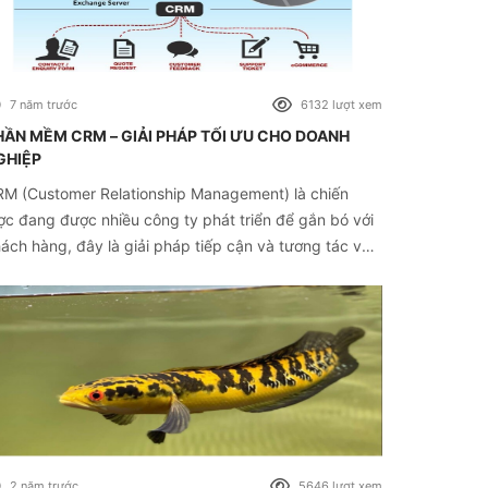
7 năm trước
6132 lượt xem
HẦN MỀM CRM – GIẢI PHÁP TỐI ƯU CHO DOANH
GHIỆP
M (Customer Relationship Management) là chiến
ợc đang được nhiều công ty phát triển để gắn bó với
ách hàng, đây là giải pháp tiếp cận và tương tác với
ách hàng một cách hiệu quả, đồng thời quản lý thông
n khách hàng để phục vụ khách hàng toàn diện nhất.
2 năm trước
5646 lượt xem