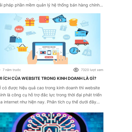
ải pháp phần mềm quản lý hệ thống bán hàng chính
 chiến lược giúp doanh nghiệp sắp xếp và tổ chức
p lý cho sự phát triển toàn diện.
7 năm trước
7320 lượt xem
ỢI ÍCH CỦA WEBSITE TRONG KINH DOANH LÀ GÌ?
 có được hiệu quả cao trong kinh doanh thì website
ính là công cụ hỗ trợ đắc lực trong thời đại phát triển
a internet như hiện nay. Phân tích cụ thể dưới đây
a chúng tôi sẽ giúp bạn hiểu rõ hơn về lợi ích của
bsite trong kinh doanh là gì nhé.