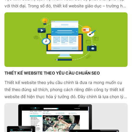
với thời đại. Trong số đó, thiết kế website giáo dục – trường học
cũng không ngoại lệ. Website giáo dục giúp cập nhật được
thường xuyên thông tin từ đội ngũ giáo viên, cơ sở hạ tầng, vật
chất, học phí, chỉ tiêu tuyển sinh…
THIẾT KẾ WEBSITE THEO YÊU CẦU CHUẨN SEO
Thiết kế website theo yêu cầu chính là đưa ra mong muốn cụ
thể theo đúng sở thích, phong cách riêng đến công ty thiết kế
website để hiện thực hóa ý tưởng đó. Đây chính là lựa chọn lý
tưởng để sở hữu một website với đặc thù cụ thể, riêng biệt với
mọi đối thủ cạnh tranh.