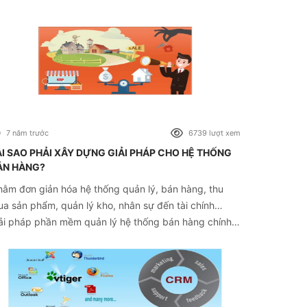
bsite trong kinh doanh là gì nhé.
7 năm trước
6739 lượt xem
ẠI SAO PHẢI XÂY DỰNG GIẢI PHÁP CHO HỆ THỐNG
ÁN HÀNG?
ằm đơn giản hóa hệ thống quản lý, bán hàng, thu
a sản phẩm, quản lý kho, nhân sự đến tài chính…
ải pháp phần mềm quản lý hệ thống bán hàng chính
 chiến lược giúp doanh nghiệp sắp xếp và tổ chức
p lý cho sự phát triển toàn diện.