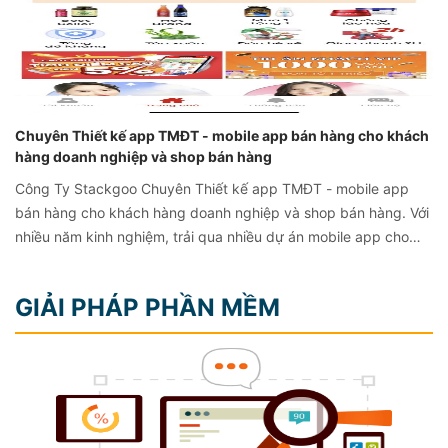
Chuyên Thiết kế app TMĐT - mobile app bán hàng cho khách
hàng doanh nghiệp và shop bán hàng
Công Ty Stackgoo Chuyên Thiết kế app TMĐT - mobile app
bán hàng cho khách hàng doanh nghiệp và shop bán hàng. Với
nhiều năm kinh nghiệm, trải qua nhiều dự án mobile app cho
khách hàng, chúng tôi có quy trình phát triển ứng dụng mobile
app theo chuẩn TMĐT chuyên nghiệp. Phục vụ tốt việc mua
GIẢI PHÁP PHẦN MỀM
hàng được thuận tiện nhất.