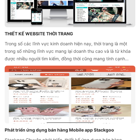
THIẾT KẾ WEBSITE THỜI TRANG
Trong số các lĩnh vực kinh doanh hiện nay, thời trang là một
trong số những lĩnh vực mang lại doanh thu cao và là từ khóa
được nhiều người tìm kiếm, đồng thời cũng mang tính cạnh
tranh cao. Vì thế, để phát triển và đứng vững thị trường, việc
thiết kế website thời trang chính là công cụ hỗ trợ không thể
thiếu đối với bất kỳ nhà kinh doanh nào.
Phát triển ứng dụng bán hàng Mobile app Stackgoo
Stackgoo Chuyên phát triển, thiết kế ứng dụng bán hàng