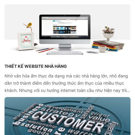
rõ được chi tiết thiết kế website nội thất chuyên nghiệp, hãy
cùng tìm hiểu thêm thông tin dưới bài viết nhé.
THIẾT KẾ WEBSITE NHÀ HÀNG
Nhờ văn hóa ẩm thực đa dạng mà các nhà hàng lớn, nhỏ đang
dần trở thành điểm đến thưởng thức ẩm thực của nhiều thực
khách. Nhưng với xu hướng internet toàn cầu như hiện nay thì
thực khách thường sẽ tìm kiếm điểm đến thông qua website,
thậm chí là đặt món, đặt bàn ở nhà hàng trước. Vì thế, để đáp
ứng nhu cầu này, việc thiết kế website nhà hàng chuyên
nghiệp chính là cơ hội để phát triển nhà hàng trong thời đại này.