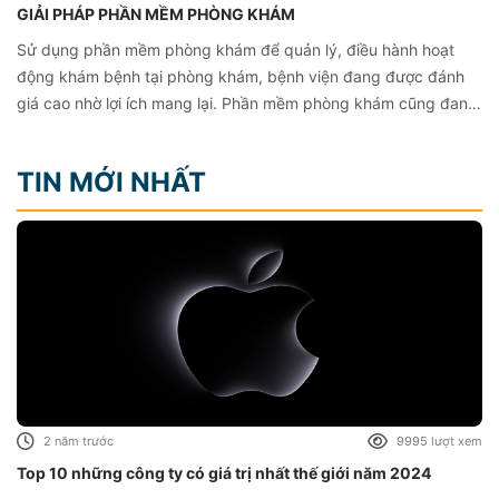
GIẢI PHÁP PHẦN MỀM PHÒNG KHÁM
Sử dụng phần mềm phòng khám để quản lý, điều hành hoạt
Zalo chat
động khám bệnh tại phòng khám, bệnh viện đang được đánh
giá cao nhờ lợi ích mang lại. Phần mềm phòng khám cũng đang
Messenger
được Stackgoo phát triển và cung cấp dựa trên nền tảng công
nghệ hiện đại, hỗ trợ toàn diện cho người dùng một cách nhanh
TIN MỚI NHẤT
Hotline
chóng và chính xác.
2 năm trước
9995 lượt xem
Top 10 những công ty có giá trị nhất thế giới năm 2024