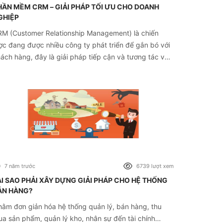
HẦN MỀM CRM – GIẢI PHÁP TỐI ƯU CHO DOANH
GHIỆP
M (Customer Relationship Management) là chiến
ợc đang được nhiều công ty phát triển để gắn bó với
ách hàng, đây là giải pháp tiếp cận và tương tác với
ách hàng một cách hiệu quả, đồng thời quản lý thông
n khách hàng để phục vụ khách hàng toàn diện nhất.
7 năm trước
6739 lượt xem
ẠI SAO PHẢI XÂY DỰNG GIẢI PHÁP CHO HỆ THỐNG
ÁN HÀNG?
ằm đơn giản hóa hệ thống quản lý, bán hàng, thu
a sản phẩm, quản lý kho, nhân sự đến tài chính…