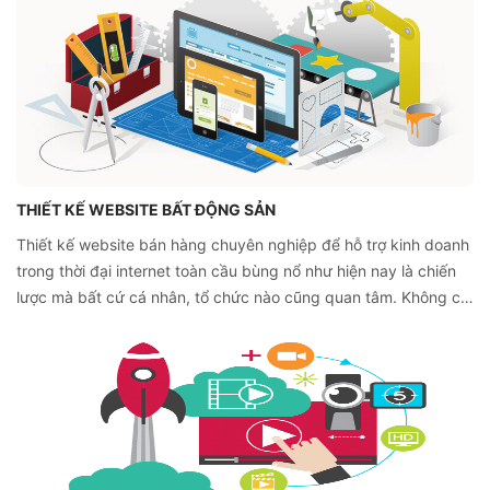
hiệu quả. Nắm rõ được xu hướng này, Stackgoo đã nỗ lực
mang đến giải pháp thiết kế website bán hàng phù hợp với mọi
đối tượng khách hàng.
THIẾT KẾ WEBSITE BẤT ĐỘNG SẢN
Thiết kế website bán hàng chuyên nghiệp để hỗ trợ kinh doanh
trong thời đại internet toàn cầu bùng nổ như hiện nay là chiến
lược mà bất cứ cá nhân, tổ chức nào cũng quan tâm. Không chỉ
các lĩnh vực thường gặp như thời trang, công nghệ, ăn uống,
hay giáo dục… mà lĩnh vực như bất động sản cũng cần sự hỗ
trợ của website. Thế nhưng, thiết kế website bất động sản cụ
thể thế nào, cùng tìm hiểu thêm chi tiết dưới đây nhé.