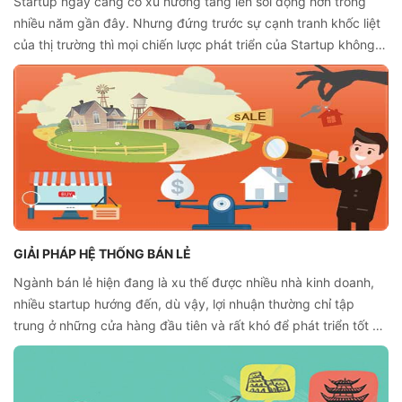
Startup ngày càng có xu hướng tăng lên sôi động hơn trong
nhiều năm gần đây. Nhưng đứng trước sự cạnh tranh khốc liệt
của thị trường thì mọi chiến lược phát triển của Startup không
phải dễ dàng. Vậy, đâu chính là giải pháp cho startup “sống
sót”, nhất là trong những giai đoạn đầu tiên?
GIẢI PHÁP HỆ THỐNG BÁN LẺ
Ngành bán lẻ hiện đang là xu thế được nhiều nhà kinh doanh,
nhiều startup hướng đến, dù vậy, lợi nhuận thường chỉ tập
trung ở những cửa hàng đầu tiên và rất khó để phát triển tốt ở
cả một hệ thống. Vậy, đâu là giải pháp hệ thống bán lẻ toàn
diện hơn?