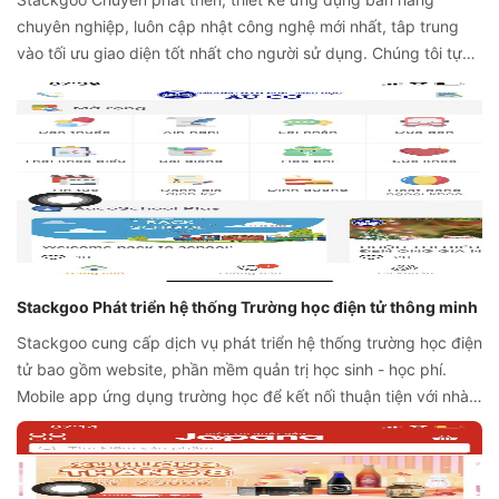
chuyên nghiệp, luôn cập nhật công nghệ mới nhất, tâp trung
vào tối ưu giao diện tốt nhất cho người sử dụng. Chúng tôi tự
hào là nhà cung cấp dịch vụ thiết kế mobile app uy tín, chất
lượng, dịch vụ phục vụ nhiệt tình nhất trên thị trường.
Stackgoo Phát triển hệ thống Trường học điện tử thông minh
Stackgoo cung cấp dịch vụ phát triển hệ thống trường học điện
tử bao gồm website, phần mềm quản trị học sinh - học phí.
Mobile app ứng dụng trường học để kết nối thuận tiện với nhà
Trường và phụ huynh. Hệ thống trường học điện tử thông minh
giúp nhà trường quản lý đơn giản, tinh gọn và hiệu quả nhất với
xu hướng công nghệ mới hiện nay.