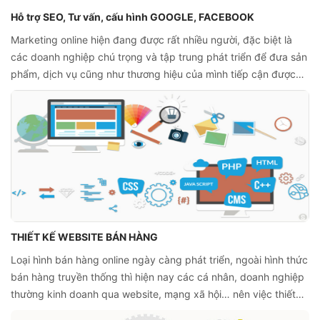
Hỗ trợ SEO, Tư vấn, cấu hình GOOGLE, FACEBOOK
Marketing online hiện đang được rất nhiều người, đặc biệt là
các doanh nghiệp chú trọng và tập trung phát triển để đưa sản
phẩm, dịch vụ cũng như thương hiệu của mình tiếp cận được
thị trường. Trong đó, những công việc tiêu biểu như SEO,
quảng cáo facebook, google hay email marketing… chính là
chiến lược thiết yếu.
THIẾT KẾ WEBSITE BÁN HÀNG
Loại hình bán hàng online ngày càng phát triển, ngoài hình thức
bán hàng truyền thống thì hiện nay các cá nhân, doanh nghiệp
thường kinh doanh qua website, mạng xã hội… nên việc thiết
kế webiste bán hàng chính là việc làm cần thiết để kinh doanh