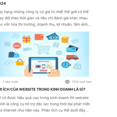
024
p hạng những công ty có giá trị nhất thế giới có thể
ay đổi theo thời gian và tiêu chí đánh giá khác nhau
ư vốn hóa thị trường, doanh thu, lợi nhuận, tầm ảnh
ởng toàn cầu và các yếu tố khác. Và top 10 này
ợc xếp theo vốn hóa thị trường
7 năm trước
7320 lượt xem
ỢI ÍCH CỦA WEBSITE TRONG KINH DOANH LÀ GÌ?
 có được hiệu quả cao trong kinh doanh thì website
ính là công cụ hỗ trợ đắc lực trong thời đại phát triển
a internet như hiện nay. Phân tích cụ thể dưới đây
a chúng tôi sẽ giúp bạn hiểu rõ hơn về lợi ích của