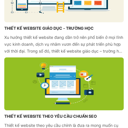
THIẾT KẾ WEBSITE GIÁO DỤC - TRƯỜNG HỌC
Xu hướng thiết kế website đang dần trở nên phổ biến ở mọi lĩnh
vực kinh doanh, dịch vụ nhằm vươn đến sự phát triển phù hợp
với thời đại. Trong số đó, thiết kế website giáo dục – trường học
cũng không ngoại lệ. Website giáo dục giúp cập nhật được
thường xuyên thông tin từ đội ngũ giáo viên, cơ sở hạ tầng, vật
chất, học phí, chỉ tiêu tuyển sinh…
THIẾT KẾ WEBSITE THEO YÊU CẦU CHUẨN SEO
Thiết kế website theo yêu cầu chính là đưa ra mong muốn cụ