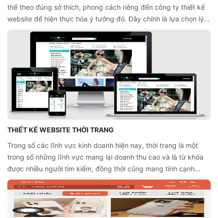
thể theo đúng sở thích, phong cách riêng đến công ty thiết kế
website để hiện thực hóa ý tưởng đó. Đây chính là lựa chọn lý
tưởng để sở hữu một website với đặc thù cụ thể, riêng biệt với
mọi đối thủ cạnh tranh.
THIẾT KẾ WEBSITE THỜI TRANG
Trong số các lĩnh vực kinh doanh hiện nay, thời trang là một
trong số những lĩnh vực mang lại doanh thu cao và là từ khóa
được nhiều người tìm kiếm, đồng thời cũng mang tính cạnh
tranh cao. Vì thế, để phát triển và đứng vững thị trường, việc
thiết kế website thời trang chính là công cụ hỗ trợ không thể
thiếu đối với bất kỳ nhà kinh doanh nào.