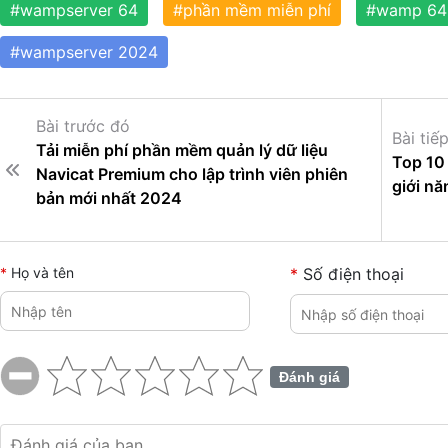
#wampserver 64
#phần mềm miễn phí
#wamp 64
#wampserver 2024
Bài trước đó
Bài tiế
Tải miễn phí phần mềm quản lý dữ liệu
Top 10 
Navicat Premium cho lập trình viên phiên
giới n
bản mới nhất 2024
Họ và tên
Số điện thoại
Đánh giá