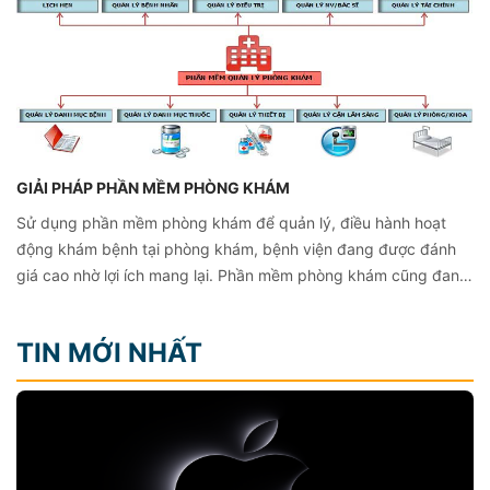
GIẢI PHÁP PHẦN MỀM PHÒNG KHÁM
Sử dụng phần mềm phòng khám để quản lý, điều hành hoạt
động khám bệnh tại phòng khám, bệnh viện đang được đánh
giá cao nhờ lợi ích mang lại. Phần mềm phòng khám cũng đang
được Stackgoo phát triển và cung cấp dựa trên nền tảng công
nghệ hiện đại, hỗ trợ toàn diện cho người dùng một cách nhanh
TIN MỚI NHẤT
chóng và chính xác.