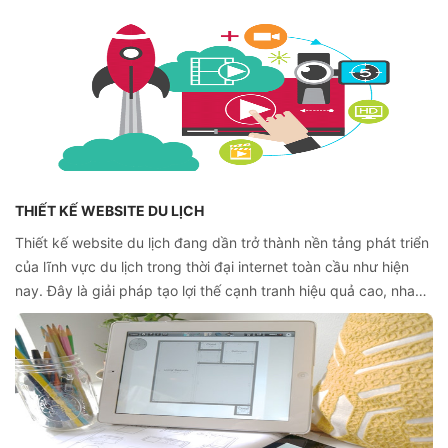
các lĩnh vực thường gặp như thời trang, công nghệ, ăn uống,
hay giáo dục… mà lĩnh vực như bất động sản cũng cần sự hỗ
trợ của website. Thế nhưng, thiết kế website bất động sản cụ
thể thế nào, cùng tìm hiểu thêm chi tiết dưới đây nhé.
THIẾT KẾ WEBSITE DU LỊCH
Thiết kế website du lịch đang dần trở thành nền tảng phát triển
của lĩnh vực du lịch trong thời đại internet toàn cầu như hiện
nay. Đây là giải pháp tạo lợi thế cạnh tranh hiệu quả cao, nhanh
chóng và nâng tầm thương hiệu mà công ty kinh doanh mảng
du lịch đang hướng đến.