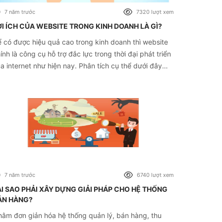
7 năm trước
7320 lượt xem
ỢI ÍCH CỦA WEBSITE TRONG KINH DOANH LÀ GÌ?
 có được hiệu quả cao trong kinh doanh thì website
ính là công cụ hỗ trợ đắc lực trong thời đại phát triển
a internet như hiện nay. Phân tích cụ thể dưới đây
a chúng tôi sẽ giúp bạn hiểu rõ hơn về lợi ích của
bsite trong kinh doanh là gì nhé.
7 năm trước
6740 lượt xem
ẠI SAO PHẢI XÂY DỰNG GIẢI PHÁP CHO HỆ THỐNG
ÁN HÀNG?
ằm đơn giản hóa hệ thống quản lý, bán hàng, thu