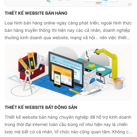
THIẾT KẾ WEBSITE BÁN HÀNG
Loại hình bán hàng online ngày càng phát triển, ngoài hình thức
bán hàng truyền thống thì hiện nay các cá nhân, doanh nghiệp
thường kinh doanh qua website, mạng xã hội… nên việc thiết
kế webiste bán hàng chính là việc làm cần thiết để kinh doanh
hiệu quả. Nắm rõ được xu hướng này, Stackgoo đã nỗ lực
mang đến giải pháp thiết kế website bán hàng phù hợp với mọi
đối tượng khách hàng.
THIẾT KẾ WEBSITE BẤT ĐỘNG SẢN
Thiết kế website bán hàng chuyên nghiệp để hỗ trợ kinh doanh
trong thời đại internet toàn cầu bùng nổ như hiện nay là chiến
lược mà bất cứ cá nhân, tổ chức nào cũng quan tâm. Không chỉ