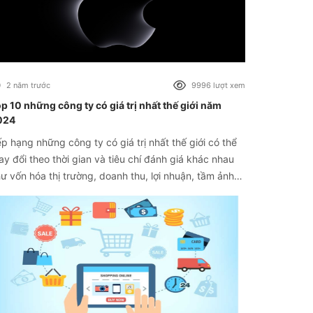
2 năm trước
9996 lượt xem
p 10 những công ty có giá trị nhất thế giới năm
024
p hạng những công ty có giá trị nhất thế giới có thể
ay đổi theo thời gian và tiêu chí đánh giá khác nhau
ư vốn hóa thị trường, doanh thu, lợi nhuận, tầm ảnh
ởng toàn cầu và các yếu tố khác. Và top 10 này
ợc xếp theo vốn hóa thị trường