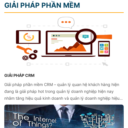
GIẢI PHÁP PHẦN MỀM
hàng được thuận tiện nhất.
GIẢI PHÁP CRM
Giải pháp phần mềm CRM – quản lý quan hệ khách hàng hiện
đang là giải pháp hot trong quản lý doanh nghiệp hiện nay
nhằm tăng hiệu quả kinh doanh và quản lý doanh nghiệp hiệu
quả. Tuy vậy, nếu không hiểu đúng về CRM và tận dụng được
giá trị thì hiệu quả dễ dàng bị suy giảm. Vậy, phải làm thế nào
để bạn chắc chắn mình đang thực sự tận dụng được toàn bộ
tiềm lực mà giải pháp CRM mang đến như đúng mong đợi?