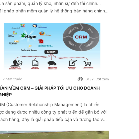
a sản phẩm, quản lý kho, nhân sự đến tài chính…
ải pháp phần mềm quản lý hệ thống bán hàng chính
 chiến lược giúp doanh nghiệp sắp xếp và tổ chức
p lý cho sự phát triển toàn diện.
7 năm trước
6132 lượt xem
HẦN MỀM CRM – GIẢI PHÁP TỐI ƯU CHO DOANH
GHIỆP
M (Customer Relationship Management) là chiến
ợc đang được nhiều công ty phát triển để gắn bó với
ách hàng, đây là giải pháp tiếp cận và tương tác với
ách hàng một cách hiệu quả, đồng thời quản lý thông
n khách hàng để phục vụ khách hàng toàn diện nhất.