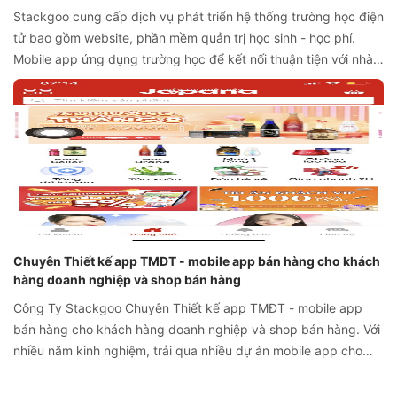
Stackgoo cung cấp dịch vụ phát triển hệ thống trường học điện
tử bao gồm website, phần mềm quản trị học sinh - học phí.
Mobile app ứng dụng trường học để kết nối thuận tiện với nhà
Trường và phụ huynh. Hệ thống trường học điện tử thông minh
giúp nhà trường quản lý đơn giản, tinh gọn và hiệu quả nhất với
xu hướng công nghệ mới hiện nay.
Chuyên Thiết kế app TMĐT - mobile app bán hàng cho khách
hàng doanh nghiệp và shop bán hàng
Công Ty Stackgoo Chuyên Thiết kế app TMĐT - mobile app
bán hàng cho khách hàng doanh nghiệp và shop bán hàng. Với
nhiều năm kinh nghiệm, trải qua nhiều dự án mobile app cho
khách hàng, chúng tôi có quy trình phát triển ứng dụng mobile
app theo chuẩn TMĐT chuyên nghiệp. Phục vụ tốt việc mua