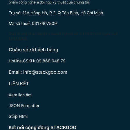
phẩm công nghệ & đội ngũ kỹ thuật của chúng tôi.
Trụ sở: 11A Hồng Hà, P.2, Q.Tân Bình, Hồ Chí Minh
Mã số thuế: 0317607509
Giấy chứng nhận đăng ký doanh nghiệp số: 0317607509, ngày cấp
12/12/2022.
Chăm sóc khách hàng
Hotline CSKH:
09 868 048 79
Email:
info@stackgoo.com
LIÊN KẾT
Xem lịch âm
JSON Formatter
Strip Html
Kết nối cộng đồng STACKGOO