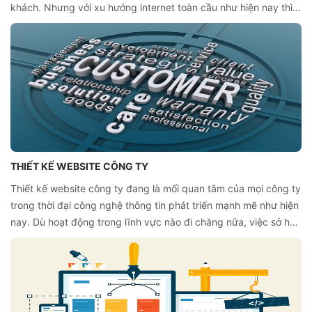
khách. Nhưng với xu hướng internet toàn cầu như hiện nay thì
thực khách thường sẽ tìm kiếm điểm đến thông qua website,
thậm chí là đặt món, đặt bàn ở nhà hàng trước. Vì thế, để đáp
ứng nhu cầu này, việc thiết kế website nhà hàng chuyên
nghiệp chính là cơ hội để phát triển nhà hàng trong thời đại này.
THIẾT KẾ WEBSITE CÔNG TY
Thiết kế website công ty đang là mối quan tâm của mọi công ty
trong thời đại công nghệ thông tin phát triển mạnh mẽ như hiện
nay. Dù hoạt động trong lĩnh vực nào đi chăng nữa, việc sở hữu
một website chuyên nghiệp để quảng bá, hỗ trợ công ty chính
là chiến lược phát triển mang tính thời đại.