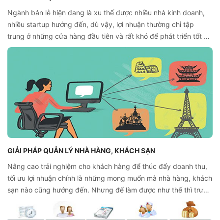
Ngành bán lẻ hiện đang là xu thế được nhiều nhà kinh doanh,
nhiều startup hướng đến, dù vậy, lợi nhuận thường chỉ tập
trung ở những cửa hàng đầu tiên và rất khó để phát triển tốt ở
cả một hệ thống. Vậy, đâu là giải pháp hệ thống bán lẻ toàn
diện hơn?
GIẢI PHÁP QUẢN LÝ NHÀ HÀNG, KHÁCH SẠN
Nâng cao trải nghiệm cho khách hàng để thúc đẩy doanh thu,
tối ưu lợi nhuận chính là những mong muốn mà nhà hàng, khách
sạn nào cũng hướng đến. Nhưng để làm được như thế thì trước
tiên phải áp dụng giải pháp quản lý nhà hàng, khách sạn thật
sự đắc lực trong thời đại cạnh tranh như hiện nay.