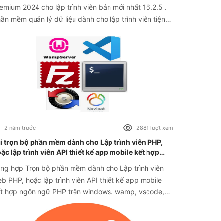
2024 cho lập trình viên bản mới nhất 16.2.5 .
ần mềm quản lý dữ liệu dành cho lập trình viên tiện
i, hữu ích khi sử dụng database. Full crack navicat
emium kèm theo ở file
2 năm trước
2881 lượt xem
i trọn bộ phần mềm dành cho Lập trình viên PHP,
ặc lập trình viên API thiết kế app mobile kết hợp
gôn ngữ PHP
ng hợp Trọn bộ phần mềm dành cho Lập trình viên
b PHP, hoặc lập trình viên API thiết kế app mobile
t hợp ngôn ngữ PHP trên windows. wamp, vscode,
vicat, filezilla, zoc terminal, beyond compare