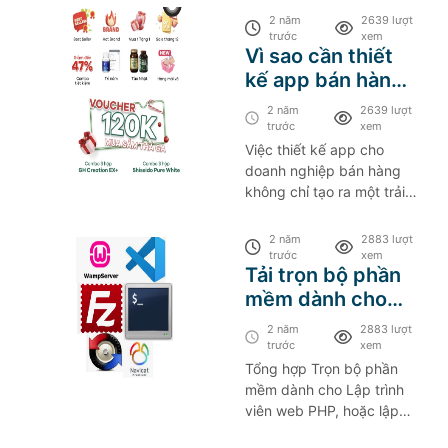
3.3.2
2024 3.3.2
2 năm
2639 lượt
trước
xem
Vì sao cần thiết
kế app bán hàng
cho shop, doanh
2 năm
2639 lượt
nghiệp?
trước
xem
Việc thiết kế app cho
doanh nghiệp bán hàng
không chỉ tạo ra một trải
nghiệm tốt cho khách
hàng mà còn giúp doanh
2 năm
2883 lượt
nghiệp duy trì sự linh hoạt
trước
xem
Tải trọn bộ phần
và cạnh tranh trong môi
mềm dành cho
trường kinh doanh.
Lập trình viên
2 năm
2883 lượt
PHP, hoặc lập
trước
xem
trình viên API
Tổng hợp Trọn bộ phần
mềm dành cho Lập trình
thiết kế app
viên web PHP, hoặc lập
mobile kết hợp
trình viên API thiết kế app
ngôn ngữ PHP