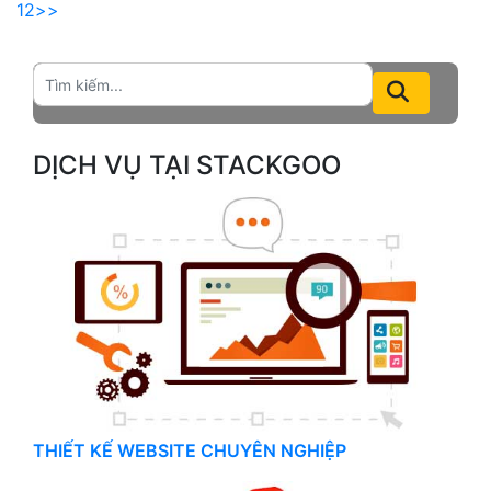
mobile kết hợp ngôn ngữ
1
2
>>
PHP trên windows. wamp,
vscode, navicat, filezilla,
zoc terminal, beyond
compare
DỊCH VỤ TẠI STACKGOO
THIẾT KẾ WEBSITE CHUYÊN NGHIỆP