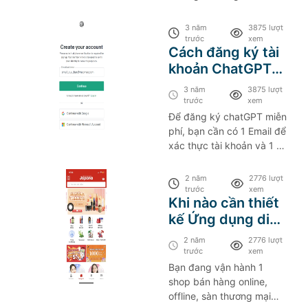
bạn đang làm ngành nghề
gì, ChatGPT cũng sẽ hỗ
3 năm
3875 lượt
trợ bạn hoàn thành tốt
trước
xem
Cách đăng ký tài
công việc một cách nhanh
khoản ChatGPT
nhất, và hiệu quả cao.
miễn phí
3 năm
3875 lượt
trước
xem
Để đăng ký chatGPT miễn
phí, bạn cần có 1 Email để
xác thực tài khoản và 1 số
điện thoại ở quốc gia mà
ChatGPT đang cung cấp
2 năm
2776 lượt
dịch vụ.
trước
xem
Khi nào cần thiết
kế Ứng dụng di
động cho shop
2 năm
2776 lượt
bán hàng?
trước
xem
Bạn đang vận hành 1
shop bán hàng online,
offline, sàn thương mại