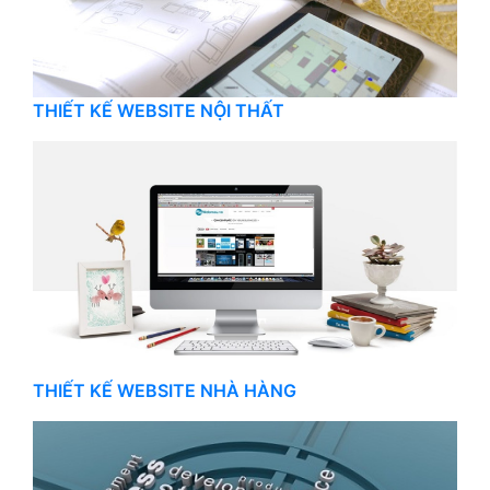
THIẾT KẾ WEBSITE NỘI THẤT
THIẾT KẾ WEBSITE NHÀ HÀNG