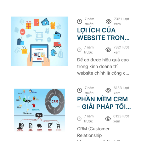
7 năm
7321 lượt
trước
xem
LỢI ÍCH CỦA
WEBSITE TRONG
KINH DOANH LÀ
7 năm
7321 lượt
GÌ?
trước
xem
Để có được hiệu quả cao
trong kinh doanh thì
website chính là công cụ
hỗ trợ đắc lực trong thời
đại phát triển của internet
7 năm
6133 lượt
như hiện nay. Phân tích cụ
trước
xem
PHẦN MỀM CRM
thể dưới đây của chúng
– GIẢI PHÁP TỐI
tôi sẽ giúp bạn hiểu rõ hơn
về lợi ích của website
ƯU CHO DOANH
7 năm
6133 lượt
trong kinh doanh là gì
NGHIỆP
trước
xem
nhé.
CRM (Customer
Relationship