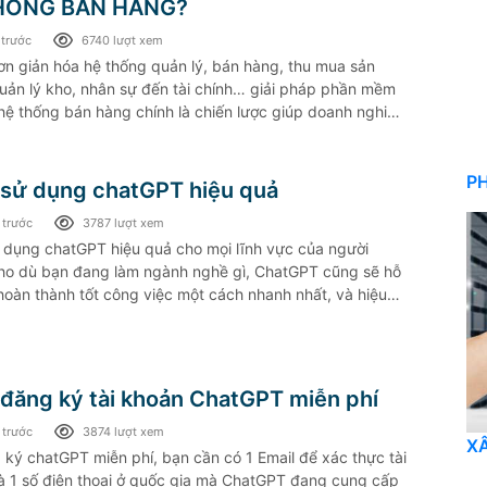
HỐNG BÁN HÀNG?
 trước
6740 lượt xem
n giản hóa hệ thống quản lý, bán hàng, thu mua sản
uản lý kho, nhân sự đến tài chính… giải pháp phần mềm
hệ thống bán hàng chính là chiến lược giúp doanh nghiệp
và tổ chức hợp lý cho sự phát triển toàn diện.
PH
sử dụng chatGPT hiệu quả
 trước
3787 lượt xem
 dụng chatGPT hiệu quả cho mọi lĩnh vực của người
ho dù bạn đang làm ngành nghề gì, ChatGPT cũng sẽ hỗ
hoàn thành tốt công việc một cách nhanh nhất, và hiệu
.
đăng ký tài khoản ChatGPT miễn phí
 trước
3874 lượt xem
X
ký chatGPT miễn phí, bạn cần có 1 Email để xác thực tài
à 1 số điện thoại ở quốc gia mà ChatGPT đang cung cấp