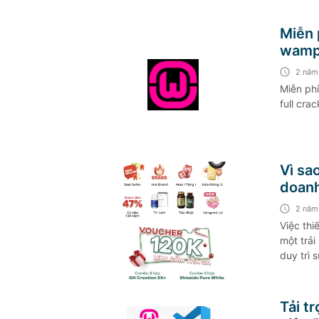
Miễn 
wamps
mới n
2 năm
Miễn ph
full cra
Vì sa
doanh
2 năm
Việc thi
một trả
duy trì 
Tải t