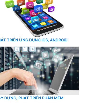
ÁT TRIỂN ỨNG DỤNG IOS, ANDROID
ÂY DỰNG, PHÁT TRIỂN PHẦN MỀM