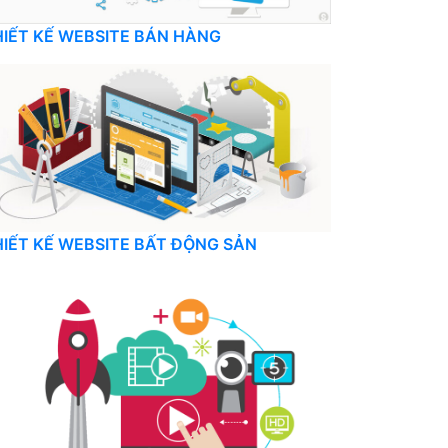
HIẾT KẾ WEBSITE BÁN HÀNG
HIẾT KẾ WEBSITE BẤT ĐỘNG SẢN