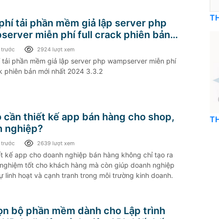
T
phí tải phần mềm giả lập server php
erver miễn phí full crack phiên bản
hất 2024 3.3.2
 trước
2924 lượt xem
í tải phần mềm giả lập server php wampserver miễn phí
ck phiên bản mới nhất 2024 3.3.2
o cần thiết kế app bán hàng cho shop,
T
 nghiệp?
 trước
2639 lượt xem
ết kế app cho doanh nghiệp bán hàng không chỉ tạo ra
i nghiệm tốt cho khách hàng mà còn giúp doanh nghiệp
sự linh hoạt và cạnh tranh trong môi trường kinh doanh.
rọn bộ phần mềm dành cho Lập trình