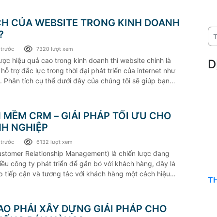
ÍCH CỦA WEBSITE TRONG KINH DOANH
?
 trước
7320 lượt xem
ợc hiệu quả cao trong kinh doanh thì website chính là
D
hỗ trợ đắc lực trong thời đại phát triển của internet như
. Phân tích cụ thể dưới đây của chúng tôi sẽ giúp bạn
hơn về lợi ích của website trong kinh doanh là gì nhé.
 MỀM CRM – GIẢI PHÁP TỐI ƯU CHO
H NGHIỆP
 trước
6132 lượt xem
stomer Relationship Management) là chiến lược đang
ều công ty phát triển để gắn bó với khách hàng, đây là
p tiếp cận và tương tác với khách hàng một cách hiệu
T
g thời quản lý thông tin khách hàng để phục vụ khách
n diện nhất.
SAO PHẢI XÂY DỰNG GIẢI PHÁP CHO