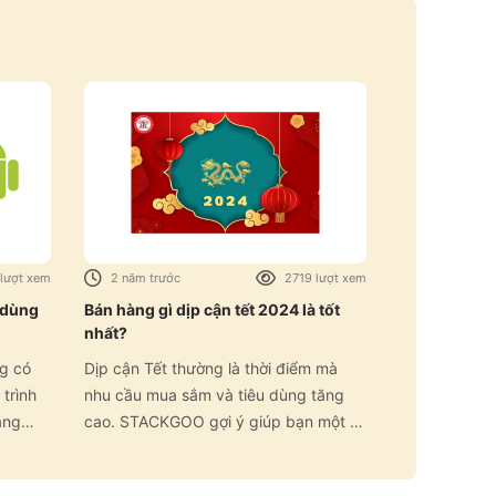
lượt xem
2 năm trước
2719 lượt xem
 dùng
Bán hàng gì dịp cận tết 2024 là tốt
nhất?
g có
Dịp cận Tết thường là thời điểm mà
trình
nhu cầu mua sắm và tiêu dùng tăng
ảng
cao. STACKGOO gợi ý giúp bạn một số
ự lựa
ý tưởng về việc bán hàng trong mùa
cận Tết có thể là lựa chọn tốt