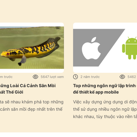
ăm trước
5647 lượt xem
2 năm trước
5462 
ững Loài Cá Cảnh Săn Mồi
Top những ngôn ngữ lập trình
ất Thế Giới
để thiết kế app mobile
ta sẽ nhau khám phá top những
Việc xây dựng ứng dụng di độn
á cảnh săn mồi đẹp nhất trên thế
thể sử dụng nhiều ngôn ngữ lập 
khác nhau, tùy thuộc vào nền t
(iOS, Android, hoặc cả hai) và s
chọn của nhà phát triển.