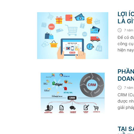
LỢI 
LÀ GÌ
7 năm
Để có đư
công cụ 
hiện nay
hiểu rõ 
PHẦN
DOAN
7 năm
CRM (Cu
được nhi
giải phá
quả, đồn
hàng toà
TẠI 