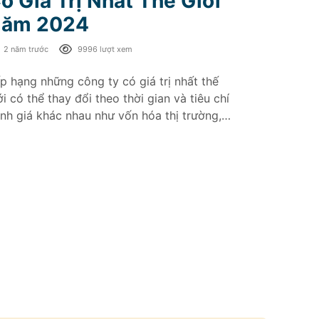
ó Giá Trị Nhất Thế Giới
ăm 2024
2 năm trước
9996 lượt xem
p hạng những công ty có giá trị nhất thế
ới có thể thay đổi theo thời gian và tiêu chí
nh giá khác nhau như vốn hóa thị trường,
anh thu, lợi nhuận, tầm ảnh hưởng toàn cầu
 các yếu tố khác. Và top 10 này được xếp
eo vốn hóa thị trường