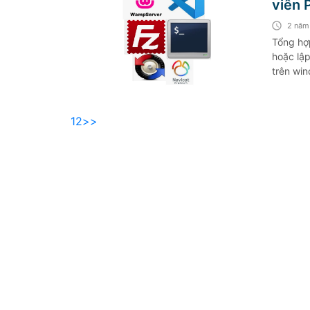
viên 
app m
2 năm
Tổng hợ
hoặc lập
trên win
beyond
1
2
>>