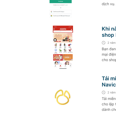
dịch vụ.
Khi n
shop 
2 năm
Bạn đang
mại điện
cho sho
bạn!
Tải m
Navic
bản m
2 năm
Tải miễ
cho lập 
dành cho
crack na