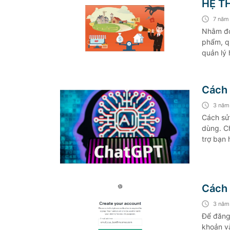
HỆ T
7 năm
Nhằm đơ
phẩm, q
quản lý 
sắp xếp 
Cách 
3 năm
Cách sử
dùng. C
trợ bạn 
quả cao
Cách 
3 năm
Để đăng 
khoản v