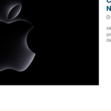
C
N
Xế
gi
đá
do
và
th