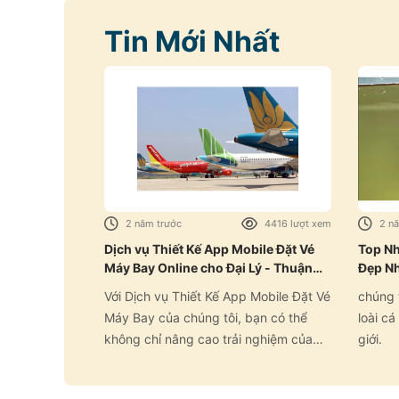
Tin Mới Nhất
2 năm trước
4416 lượt xem
2 n
Dịch vụ Thiết Kế App Mobile Đặt Vé
Top Nh
Máy Bay Online cho Đại Lý - Thuận
Đẹp Nh
Lợi và Hiệu Quả
Với Dịch vụ Thiết Kế App Mobile Đặt Vé
chúng 
Máy Bay của chúng tôi, bạn có thể
loài c
không chỉ nâng cao trải nghiệm của
giới.
khách hàng mà còn tối ưu hóa quản lý
đơn hàng và tăng cường doanh thu