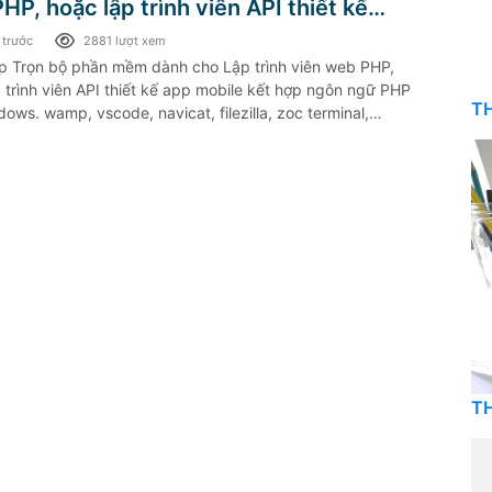
PHP, hoặc lập trình viên API thiết kế
obile kết hợp ngôn ngữ PHP
 trước
2881 lượt xem
p Trọn bộ phần mềm dành cho Lập trình viên web PHP,
 trình viên API thiết kế app mobile kết hợp ngôn ngữ PHP
TH
dows. wamp, vscode, navicat, filezilla, zoc terminal,
 compare
TH