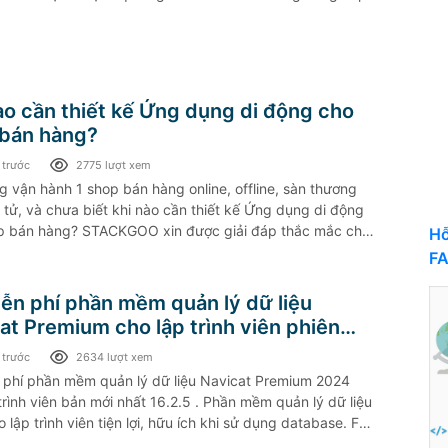
ào cần thiết kế Ứng dụng di động cho
bán hàng?
 trước
2775 lượt xem
 vận hành 1 shop bán hàng online, offline, sàn thương
 tử, và chưa biết khi nào cần thiết kế Ứng dụng di động
p bán hàng? STACKGOO xin được giải đáp thắc mắc cho
Hỗ
F
iễn phí phần mềm quản lý dữ liệu
at Premium cho lập trình viên phiên
ới nhất 2024
 trước
2634 lượt xem
n phí phần mềm quản lý dữ liệu Navicat Premium 2024
trình viên bản mới nhất 16.2.5 . Phần mềm quản lý dữ liệu
 lập trình viên tiện lợi, hữu ích khi sử dụng database. Full
vicat premium kèm theo ở file