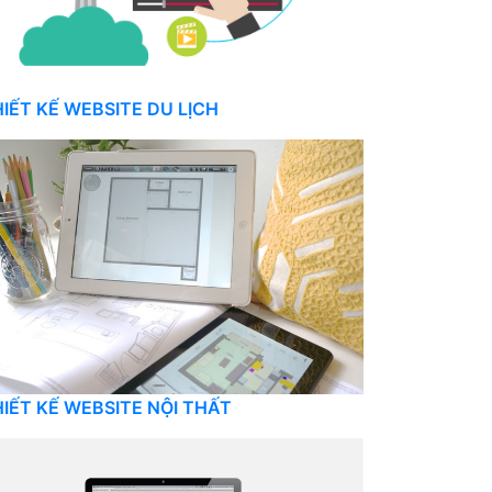
IẾT KẾ WEBSITE DU LỊCH
IẾT KẾ WEBSITE NỘI THẤT